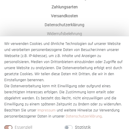
Zahlungsarten
Versandkosten
Datenschutzerklärung
Widerrufsbelehrung
AGB
Wir verwenden Cookies und ähnliche Technologien auf unserer Website
und verarbeiten personenbezogene Daten von Besucher:innen unserer
Impressum
Webseite (z.B. IP-Adresse), um z.B. Inhalte und Anzeigen zu
Barrierefreiheitserklärung
personalisieren, Medien von Drittanbietern einzubinden oder Zugriffe auf
unsere Website zu analysieren. Die Datenverarbeitung erfolgt erst durch
gesetzte Cookies. Wir teilen diese Daten mit Dritten, die wir in den
Einstellungen benennen.
Die Datenverarbeitung kann mit Einwilligung oder aufgrund eines
berechtigten Interesses erfolgen. Die Zustimmung kann erteilt oder
Vertrag widerrufen
abgelehnt werden. Es besteht das Recht, nicht einzuwilligen und die
Einwilligung zu einem späteren Zeitpunkt zu ändern oder zu widerrufen.
Beachten Sie unser
Impressum
und weitere Hinweise zur Verwendung
personenbezogener Daten in unserer
Daten­schutz­erklärung
.
Essenziell
Statistik