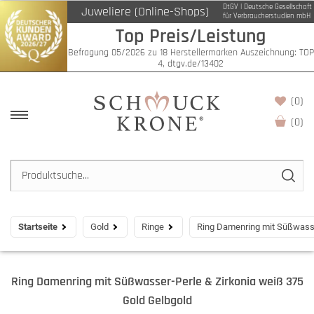
DtGV | Deutsche Gesellschaft
Juweliere (Online-Shops)
für Verbraucherstudien mbH
Top Preis/Leistung
Befragung 05/2026 zu 18 Herstellermarken Auszeichnung: TOP
4, dtgv.de/13402
(0)
(
0
)
Startseite
Gold
Ringe
Ring Damenring mit Süßwasse
Ring Damenring mit Süßwasser-Perle & Zirkonia weiß 375
Gold Gelbgold