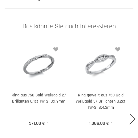
Das könnte Sie auch interessieren
Ring aus 750 Gold Weißgold 27
Ring gewellt aus 750 Gold
R
Brillanten 0,1ct TW-SI B:1,9mm
Weißgold 57 Brillanten 0,2ct
TW-SI B:4,3mm
571,00 €
*
1.089,00 €
*