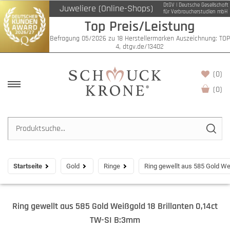
DtGV | Deutsche Gesellschaft
Juweliere (Online-Shops)
für Verbraucherstudien mbH
Top Preis/Leistung
Befragung 05/2026 zu 18 Herstellermarken Auszeichnung: TOP
4, dtgv.de/13402
(0)
(
0
)
Startseite
Gold
Ringe
Ring gewellt aus 585 Gold We
Ring gewellt aus 585 Gold Weißgold 18 Brillanten 0,14ct
TW-SI B:3mm