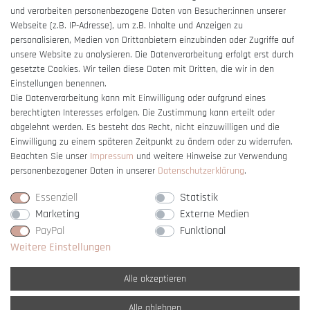
und verarbeiten personenbezogene Daten von Besucher:innen unserer
Impressum
Webseite (z.B. IP-Adresse), um z.B. Inhalte und Anzeigen zu
Barrierefreiheitserklärung
personalisieren, Medien von Drittanbietern einzubinden oder Zugriffe auf
unsere Website zu analysieren. Die Datenverarbeitung erfolgt erst durch
gesetzte Cookies. Wir teilen diese Daten mit Dritten, die wir in den
Einstellungen benennen.
Die Datenverarbeitung kann mit Einwilligung oder aufgrund eines
berechtigten Interesses erfolgen. Die Zustimmung kann erteilt oder
Vertrag widerrufen
abgelehnt werden. Es besteht das Recht, nicht einzuwilligen und die
Einwilligung zu einem späteren Zeitpunkt zu ändern oder zu widerrufen.
Beachten Sie unser
Impressum
und weitere Hinweise zur Verwendung
personenbezogener Daten in unserer
Daten­schutz­erklärung
.
Essenziell
Statistik
Marketing
Externe Medien
PayPal
Funktional
Weitere Einstellungen
Alle akzeptieren
Alle ablehnen