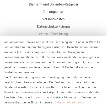
Diamant- und Brillanten-Ratgeber
Zahlungsarten
Versandkosten
Datenschutzerklärung
Widerrufsbelehrung
AGB
Wir verwenden Cookies und ähnliche Technologien auf unserer Website
und verarbeiten personenbezogene Daten von Besucher:innen unserer
Impressum
Webseite (z.B. IP-Adresse), um z.B. Inhalte und Anzeigen zu
Barrierefreiheitserklärung
personalisieren, Medien von Drittanbietern einzubinden oder Zugriffe auf
unsere Website zu analysieren. Die Datenverarbeitung erfolgt erst durch
gesetzte Cookies. Wir teilen diese Daten mit Dritten, die wir in den
Einstellungen benennen.
Die Datenverarbeitung kann mit Einwilligung oder aufgrund eines
berechtigten Interesses erfolgen. Die Zustimmung kann erteilt oder
Vertrag widerrufen
abgelehnt werden. Es besteht das Recht, nicht einzuwilligen und die
Einwilligung zu einem späteren Zeitpunkt zu ändern oder zu widerrufen.
Beachten Sie unser
Impressum
und weitere Hinweise zur Verwendung
personenbezogener Daten in unserer
Daten­schutz­erklärung
.