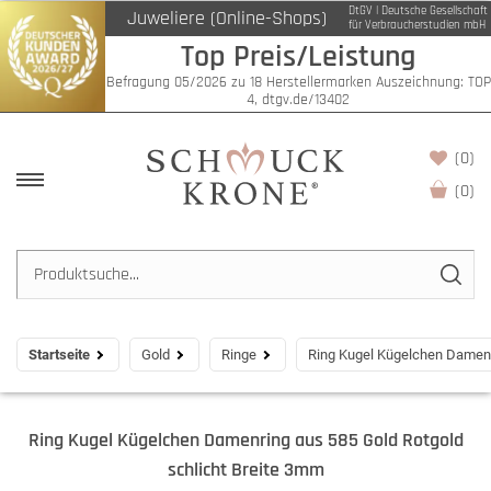
DtGV | Deutsche Gesellschaft
Juweliere (Online-Shops)
für Verbraucherstudien mbH
Top Preis/Leistung
Befragung 05/2026 zu 18 Herstellermarken Auszeichnung: TOP
4, dtgv.de/13402
(0)
(
0
)
Startseite
Gold
Ringe
Ring Kugel Kügelchen Damenr
Ring Kugel Kügelchen Damenring aus 585 Gold Rotgold
schlicht Breite 3mm