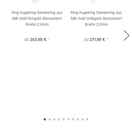
Ring Kugelring Damenring aus
Ring Kugelring Damenring aus
R
585 Gold Rotgold diamantiert
585 Gold Gelbgold diamantiert
5
Breite 2,2mm
Breite 2,2mm
ab
263,95 €
*
ab
271,95 €
*