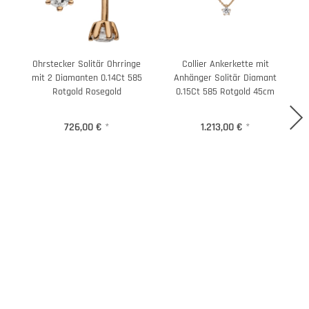
Ohrstecker Solitär Ohrringe
Collier Ankerkette mit
R
mit 2 Diamanten 0.14Ct 585
Anhänger Solitär Diamant
Rotgold Rosegold
0.15Ct 585 Rotgold 45cm
726,00 €
*
1.213,00 €
*