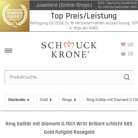
DtGV | Deutsche Gesellschaft
Juweliere (Online-Shops)
für Verbraucherstudien mbH
Top Preis/Leistung
Befragung 05/2026 zu 18 Herstellermarken Auszeichnung: TOP
4, dtgv.de/13402
(0)
(
0
)
Startseite
Gold
Ringe
Ring Solitär mit Diamant 0.15
Ring Solitär mit Diamant 0.15Ct W/SI Brillant schlicht 585
Gold Rotgold Rosegold