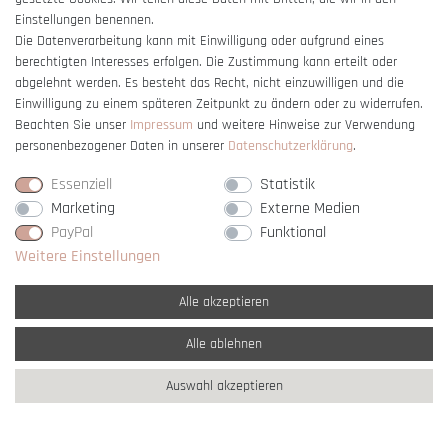
Einstellungen benennen.
Die Datenverarbeitung kann mit Einwilligung oder aufgrund eines
berechtigten Interesses erfolgen. Die Zustimmung kann erteilt oder
Vertrag widerrufen
abgelehnt werden. Es besteht das Recht, nicht einzuwilligen und die
Einwilligung zu einem späteren Zeitpunkt zu ändern oder zu widerrufen.
Beachten Sie unser
Impressum
und weitere Hinweise zur Verwendung
personenbezogener Daten in unserer
Daten­schutz­erklärung
.
Essenziell
Statistik
Marketing
Externe Medien
PayPal
Funktional
Weitere Einstellungen
Alle akzeptieren
Alle ablehnen
* Alle Preise verstehen sich inkl. gesetzl. MwSt. und
zzgl. Versandkosten
Auswahl akzeptieren
** Nur innerhalb Deutschlands
© copyright 2007-2026 Schmuck Krone / Alle
Rechte vorbehalten / powered by
createyourtemplate