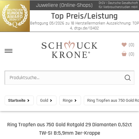
DtGV | Deutsche Gesellschaft
Juweliere (Online-Shops)
für Verbraucherstudien mbH
Top Preis/Leistung
Befragung 05/2026 zu 18 Herstellermarken Auszeichnung: TOP
4, dtgv.de/13402
(0)
(
0
)
Startseite
Gold
Ringe
Ring Tropfen aus 750 Gold R
Ring Tropfen aus 750 Gold Rotgold 29 Diamanten 0,52ct
TW-SI B:5,9mm 3er-Krappe