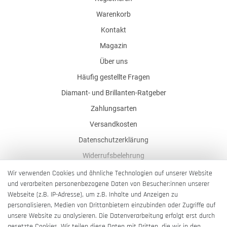
Warenkorb
Kontakt
Magazin
Über uns
Häufig gestellte Fragen
Diamant- und Brillanten-Ratgeber
Zahlungsarten
Versandkosten
Datenschutzerklärung
Widerrufsbelehrung
AGB
Wir verwenden Cookies und ähnliche Technologien auf unserer Website
und verarbeiten personenbezogene Daten von Besucher:innen unserer
Impressum
Webseite (z.B. IP-Adresse), um z.B. Inhalte und Anzeigen zu
Barrierefreiheitserklärung
personalisieren, Medien von Drittanbietern einzubinden oder Zugriffe auf
unsere Website zu analysieren. Die Datenverarbeitung erfolgt erst durch
gesetzte Cookies. Wir teilen diese Daten mit Dritten, die wir in den