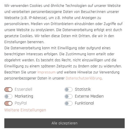
AGB
Wir verwenden Cookies und ähnliche Technologien auf unserer Website
und verarbeiten personenbezogene Daten von Besucher:innen unserer
Impressum
Webseite (z.B. IP-Adresse), um z.B. Inhalte und Anzeigen zu
Barrierefreiheitserklärung
personalisieren, Medien von Drittanbietern einzubinden oder Zugriffe auf
unsere Website zu analysieren. Die Datenverarbeitung erfolgt erst durch
gesetzte Cookies. Wir teilen diese Daten mit Dritten, die wir in den
Einstellungen benennen.
Die Datenverarbeitung kann mit Einwilligung oder aufgrund eines
berechtigten Interesses erfolgen. Die Zustimmung kann erteilt oder
Vertrag widerrufen
abgelehnt werden. Es besteht das Recht, nicht einzuwilligen und die
Einwilligung zu einem späteren Zeitpunkt zu ändern oder zu widerrufen.
Beachten Sie unser
Impressum
und weitere Hinweise zur Verwendung
personenbezogener Daten in unserer
Daten­schutz­erklärung
.
Essenziell
Statistik
Marketing
Externe Medien
PayPal
Funktional
Weitere Einstellungen
Alle akzeptieren