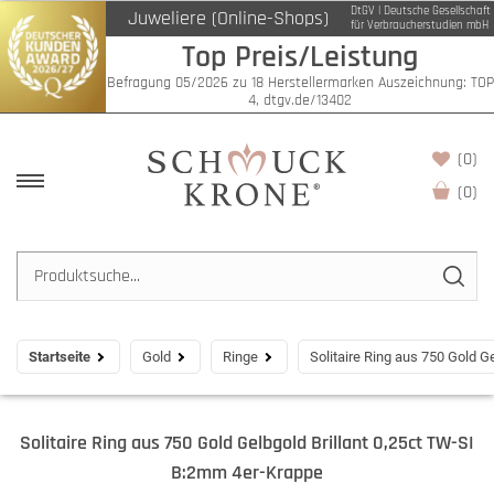
DtGV | Deutsche Gesellschaft
Juweliere (Online-Shops)
für Verbraucherstudien mbH
Top Preis/Leistung
Befragung 05/2026 zu 18 Herstellermarken Auszeichnung: TOP
4, dtgv.de/13402
(0)
(
0
)
Startseite
Gold
Ringe
Solitaire Ring aus 750 Gold G
Solitaire Ring aus 750 Gold Gelbgold Brillant 0,25ct TW-SI
B:2mm 4er-Krappe