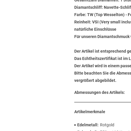
Gesamtzahl Diamanten: 1 Stü
Diamantschliff: Navette-Schlif
Farbe: TW (Top Wesselton) - 
Reinheit: VSI (Very small incl
natürliche Einschlüsse
Für unseren Diamantschmuck 
Der Artikel ist entsprechend g
Das Echtheitszertifikat ist im
Der Artikel wird in einem pas
Bitte beachten Sie die Abmess
vergrößert abgebildet.
Abmessungen des Artikels:
Artikelmerkmale
Edelmetall
Rotgold