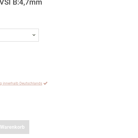
W-VSI B:4,7mm
ng innerhalb Deutschlands
 Warenkorb