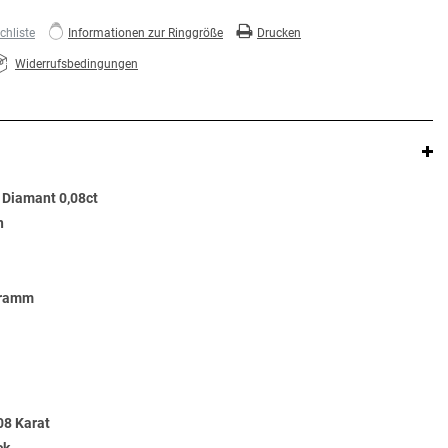
hliste
Informationen zur Ringgröße
Drucken
Widerrufsbedingungen
d Diamant 0,08ct
n
Gramm
08 Karat