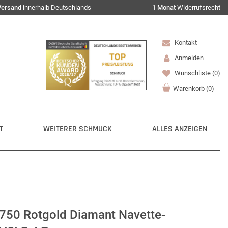
Versand
innerhalb Deutschlands
1 Monat
Widerrufsrecht
Kontakt
Anmelden
Wunschliste
(0)
Warenkorb
(
0
)
T
WEITERER SCHMUCK
ALLES ANZEIGEN
s 750 Rotgold Diamant Navette-