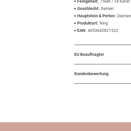
Feingehalt
750er / 18 Karat
Geschlecht
Damen
Hauptstein & Perlen
Diaman
Produktart
Ring
EAN
4053642821522
EU Beauftragter
Kundenbewertung