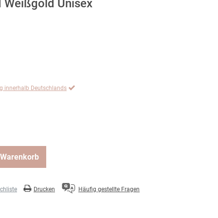
d Weißgold Unisex
ng innerhalb Deutschlands
 Warenkorb
hliste
Drucken
Häufig gestellte Fragen