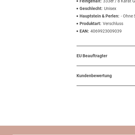
Feingehalt
333er / 8 Karat 
Geschlecht
Unisex
Hauptstein & Perlen
- Ohne 
Produktart
Verschluss
EAN
4069923009039
EU Beauftragter
Kundenbewertung