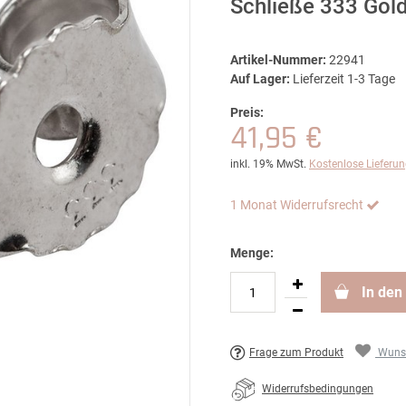
Schließe 333 Gol
Artikel-Nummer:
22941
Auf Lager:
Lieferzeit 1-3 Tage
Preis:
41,95 €
inkl. 19% MwSt.
Kostenlose Lieferu
1 Monat Widerrufsrecht
Menge:
In den
Frage zum Produkt
Wunsc
Widerrufsbedingungen