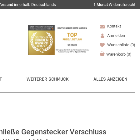
Versand
innerhalb Deutschlands
1 Monat
Widerrufsrecht
Kontakt
Anmelden
Wunschliste
(0)
Warenkorb
(
0
)
T
WEITERER SCHMUCK
ALLES ANZEIGEN
hließe Gegenstecker Verschluss