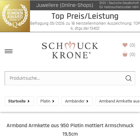
DtGV | Deutsche Gesellschaft
Juweliere (Online-Shops)
für Verbraucherstudien mbH
Top Preis/Leistung
Befragung 05/2026 zu 18 Herstellermarken Auszeichnung: TOP
4, dtgv.de/13402
(0)
(
0
)
Startseite
Platin
Armbänder
Armband Armkette aus 
Armband Armkette aus 950 Platin mattiert Armschmuck
19,5cm