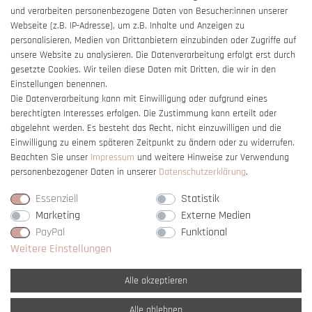
und verarbeiten personenbezogene Daten von Besucher:innen unserer
Impressum
Webseite (z.B. IP-Adresse), um z.B. Inhalte und Anzeigen zu
Barrierefreiheitserklärung
personalisieren, Medien von Drittanbietern einzubinden oder Zugriffe auf
unsere Website zu analysieren. Die Datenverarbeitung erfolgt erst durch
gesetzte Cookies. Wir teilen diese Daten mit Dritten, die wir in den
Einstellungen benennen.
Die Datenverarbeitung kann mit Einwilligung oder aufgrund eines
berechtigten Interesses erfolgen. Die Zustimmung kann erteilt oder
Vertrag widerrufen
abgelehnt werden. Es besteht das Recht, nicht einzuwilligen und die
Einwilligung zu einem späteren Zeitpunkt zu ändern oder zu widerrufen.
Beachten Sie unser
Impressum
und weitere Hinweise zur Verwendung
personenbezogener Daten in unserer
Daten­schutz­erklärung
.
Essenziell
Statistik
Marketing
Externe Medien
PayPal
Funktional
Weitere Einstellungen
Alle akzeptieren
Alle ablehnen