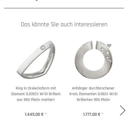
Das könnte Sie auch interessieren
Ring in Dreiecksform mit
Anhänger durchbrochener
O
Diamant 0.035Ct W/SI Brillant
Kreis Diamanten 0.06Ct W/SI
0
aus 950 Platin mattiert
Brillanten 950 Platin
1.445,00 €
*
1.777,00 €
*