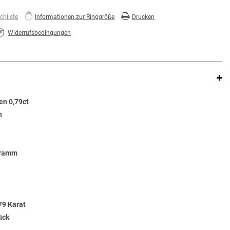
hliste
Informationen zur Ringgröße
Drucken
Widerrufsbedingungen
en 0,79ct
n
Gramm
79 Karat
ück