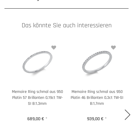
Das könnte Sie auch interessieren
Memoire Ring schmal aus 950
Memoire Ring schmal aus 950
M
Platin 57 Brillanten 0,19ct TW-
Platin 46 Brillanten 0,3ct TW-SI
P
SI B:1,3mm
B:1,7mm
689,00 €
*
939,00 €
*