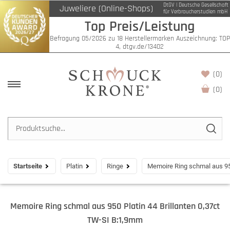
DtGV | Deutsche Gesellschaft
Juweliere (Online-Shops)
für Verbraucherstudien mbH
Top Preis/Leistung
Befragung 05/2026 zu 18 Herstellermarken Auszeichnung: TOP
4, dtgv.de/13402
(0)
(
0
)
Startseite
Platin
Ringe
Memoire Ring schmal aus 950
Memoire Ring schmal aus 950 Platin 44 Brillanten 0,37ct
TW-SI B:1,9mm