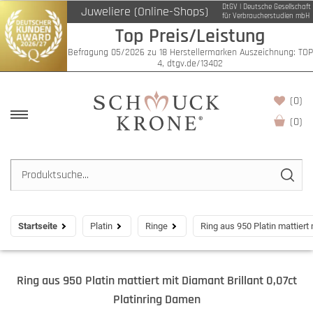
DtGV | Deutsche Gesellschaft
Juweliere (Online-Shops)
für Verbraucherstudien mbH
Top Preis/Leistung
Befragung 05/2026 zu 18 Herstellermarken Auszeichnung: TOP
4, dtgv.de/13402
(0)
(
0
)
Startseite
Platin
Ringe
Ring aus 950 Platin mattiert
Ring aus 950 Platin mattiert mit Diamant Brillant 0,07ct
Platinring Damen