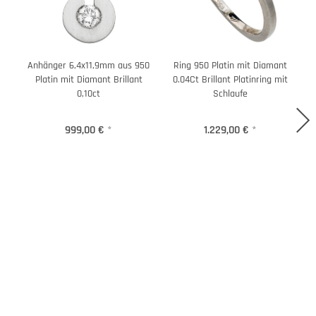
Anhänger 6,4x11,9mm aus 950
Ring 950 Platin mit Diamant
Platin mit Diamant Brillant
0.04Ct Brillant Platinring mit
m
0,10ct
Schlaufe
999,00 €
*
1.229,00 €
*