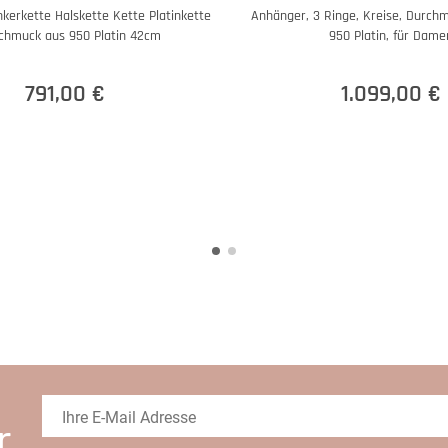
erkette Halskette Kette Platinkette
Anhänger, 3 Ringe, Kreise, Durch
chmuck aus 950 Platin 42cm
950 Platin, für Dame
791,00 €
1.099,00 €
r