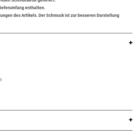
senden Schmucketui geliefert.
 Lieferumfang enthalten.
ungen des Artikels. Der Schmuck ist zur besseren Darstellung
t