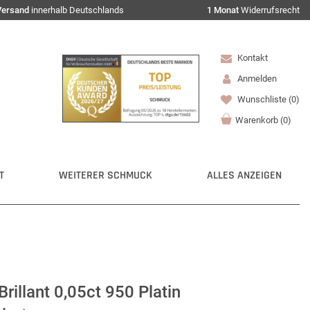
Versand
innerhalb Deutschlands
1 Monat
Widerrufsrecht
Kontakt
Anmelden
Wunschliste
(0)
Warenkorb
(
0
)
T
WEITERER SCHMUCK
ALLES ANZEIGEN
rillant 0,05ct 950 Platin