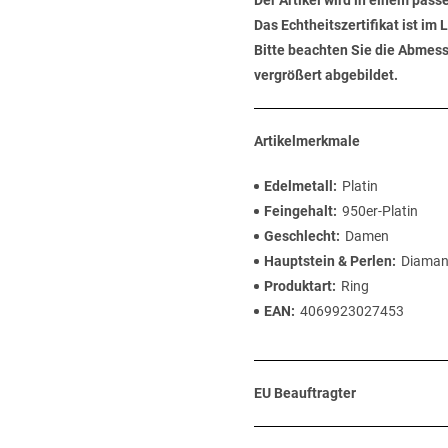
Der Artikel wird in einem pas
Das Echtheitszertifikat ist im
Bitte beachten Sie die Abmess
vergrößert abgebildet.
Artikelmerkmale
Edelmetall
Platin
Feingehalt
950er-Platin
Geschlecht
Damen
Hauptstein & Perlen
Diaman
Produktart
Ring
EAN
4069923027453
EU Beauftragter