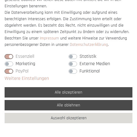
Einstellungen benennen.
Die Datenverarbeitung kann mit Einwilligung oder aufgrund eines
berechtigten Interesses erfolgen. Die Zustimmung kann erteilt oder
Vertrag widerrufen
abgelehnt werden. Es besteht das Recht, nicht einzuwilligen und die
Einwilligung zu einem späteren Zeitpunkt zu ändern oder zu widerrufen.
Beachten Sie unser
Impressum
und weitere Hinweise zur Verwendung
personenbezogener Daten in unserer
Daten­schutz­erklärung
.
Essenziell
Statistik
Marketing
Externe Medien
PayPal
Funktional
Weitere Einstellungen
Alle akzeptieren
Alle ablehnen
* Alle Preise verstehen sich inkl. gesetzl. MwSt. und
zzgl. Versandkosten
Auswahl akzeptieren
** Nur innerhalb Deutschlands
© copyright 2007-2026 Schmuck Krone / Alle
Rechte vorbehalten / powered by
createyourtemplate