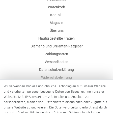
Warenkorb
Kontakt
Magazin
Über uns
Häufig gestellte Fragen
Diamant- und Brillanten-Ratgeber
Zahlungsarten
Versandkosten
Datenschutzerklärung
Widerrufsbelehrung
AGB
Wir verwenden Cookies und ähnliche Technologien auf unserer Website
und verarbeiten personenbezogene Daten von Besucher:innen unserer
Impressum
Webseite (z.B. IP-Adresse), um z.B. Inhalte und Anzeigen zu
Barrierefreiheitserklärung
personalisieren, Medien von Drittanbietern einzubinden oder Zugriffe auf
unsere Website zu analysieren. Die Datenverarbeitung erfolgt erst durch
gesetzte Cookies. Wir teilen diese Daten mit Dritten, die wir in den