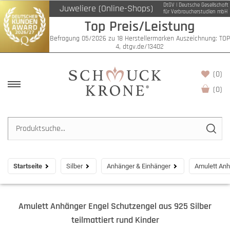
DtGV | Deutsche Gesellschaft
Juweliere (Online-Shops)
für Verbraucherstudien mbH
Top Preis/Leistung
Befragung 05/2026 zu 18 Herstellermarken Auszeichnung: TOP
4, dtgv.de/13402
(0)
(
0
)
Startseite
Silber
Anhänger & Einhänger
Amulett Anhä
Amulett Anhänger Engel Schutzengel aus 925 Silber
teilmattiert rund Kinder