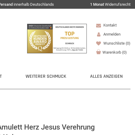
Versand
innerhalb Deutschlands
1 Monat
Widerrufsrecht
Kontakt
Anmelden
Wunschliste
(0)
Warenkorb
(
0
)
T
WEITERER SCHMUCK
ALLES ANZEIGEN
ulett Herz Jesus Verehrung