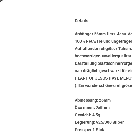
Details
Anhänger 26mm Herz-Jesu-Ver
100% Neuware und ungetrage
Auffallender religiöser Talism
hochwertiger Juwelierqualität.
Darstellung plastisch hervorg
nachträglich geschwärzt für ei
HEART OF JESUS HAVE MERCY ON
). Ein wunderschönes religiös
Abmessung:
26mm
Öse innen:
7x5mm
Gewicht:
4,5g
Legierung:
925/000 Silber
Preis per 1 Stck