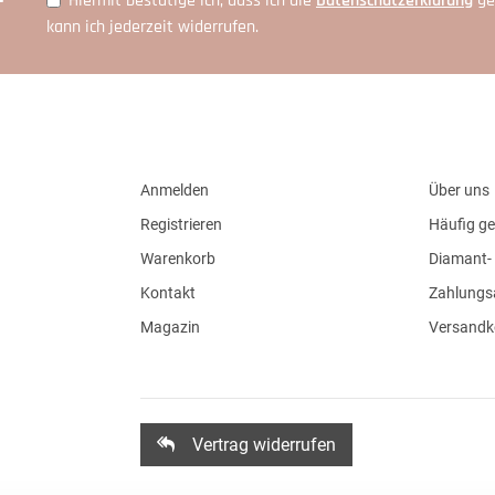
Hiermit bestätige ich, dass ich die
Daten­schutz­erklärung
ge
kann ich jederzeit widerrufen.
Anmelden
Über uns
Registrieren
Häufig ge
Warenkorb
Diamant- 
Kontakt
Zahlungs
Magazin
Versandk
Vertrag widerrufen