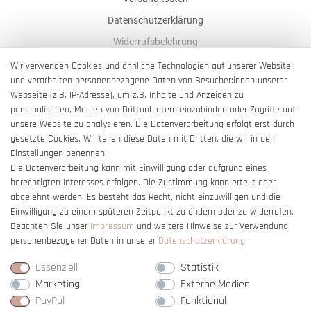
Datenschutzerklärung
Widerrufsbelehrung
AGB
Wir verwenden Cookies und ähnliche Technologien auf unserer Website
und verarbeiten personenbezogene Daten von Besucher:innen unserer
Impressum
Webseite (z.B. IP-Adresse), um z.B. Inhalte und Anzeigen zu
Barrierefreiheitserklärung
personalisieren, Medien von Drittanbietern einzubinden oder Zugriffe auf
unsere Website zu analysieren. Die Datenverarbeitung erfolgt erst durch
gesetzte Cookies. Wir teilen diese Daten mit Dritten, die wir in den
Einstellungen benennen.
Die Datenverarbeitung kann mit Einwilligung oder aufgrund eines
berechtigten Interesses erfolgen. Die Zustimmung kann erteilt oder
Vertrag widerrufen
abgelehnt werden. Es besteht das Recht, nicht einzuwilligen und die
Einwilligung zu einem späteren Zeitpunkt zu ändern oder zu widerrufen.
Beachten Sie unser
Impressum
und weitere Hinweise zur Verwendung
personenbezogener Daten in unserer
Daten­schutz­erklärung
.
Essenziell
Statistik
Marketing
Externe Medien
PayPal
Funktional