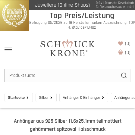
DtGV | Deutsche Gesellschaft
Juweliere (Online-Shops)
für Verbraucherstudien mbH
Top Preis/Leistung
Befragung 05/2026 zu 18 Herstellermarken Auszeichnung: TOP
4, dtgv.de/13402
(0)
(
0
)
Startseite
Silber
Anhänger & Einhänger
Anhänger au
Anhänger aus 925 Silber 11,6x25,1mm teilmattiert
gehämmert spitzoval Halsschmuck