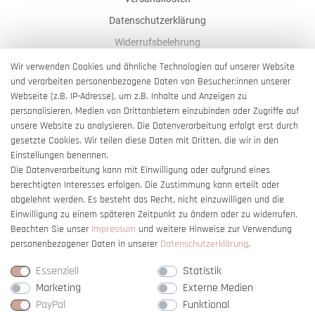
Datenschutzerklärung
Widerrufsbelehrung
AGB
Wir verwenden Cookies und ähnliche Technologien auf unserer Website
und verarbeiten personenbezogene Daten von Besucher:innen unserer
Impressum
Webseite (z.B. IP-Adresse), um z.B. Inhalte und Anzeigen zu
Barrierefreiheitserklärung
personalisieren, Medien von Drittanbietern einzubinden oder Zugriffe auf
unsere Website zu analysieren. Die Datenverarbeitung erfolgt erst durch
gesetzte Cookies. Wir teilen diese Daten mit Dritten, die wir in den
Einstellungen benennen.
Die Datenverarbeitung kann mit Einwilligung oder aufgrund eines
berechtigten Interesses erfolgen. Die Zustimmung kann erteilt oder
Vertrag widerrufen
abgelehnt werden. Es besteht das Recht, nicht einzuwilligen und die
Einwilligung zu einem späteren Zeitpunkt zu ändern oder zu widerrufen.
Beachten Sie unser
Impressum
und weitere Hinweise zur Verwendung
personenbezogener Daten in unserer
Daten­schutz­erklärung
.
Essenziell
Statistik
Marketing
Externe Medien
PayPal
Funktional