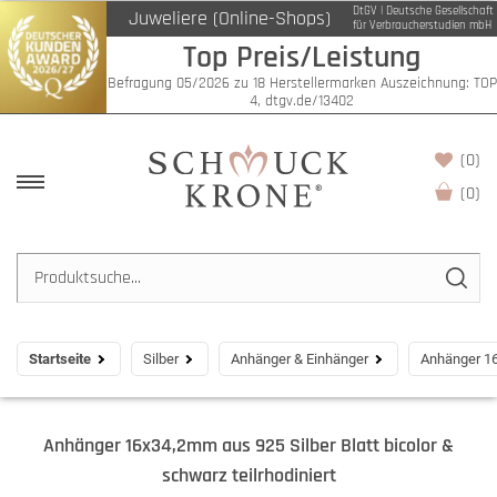
DtGV | Deutsche Gesellschaft
Juweliere (Online-Shops)
für Verbraucherstudien mbH
Top Preis/Leistung
Befragung 05/2026 zu 18 Herstellermarken Auszeichnung: TOP
4, dtgv.de/13402
(0)
(
0
)
Startseite
Silber
Anhänger & Einhänger
Anhänger 16x
Anhänger 16x34,2mm aus 925 Silber Blatt bicolor &
schwarz teilrhodiniert