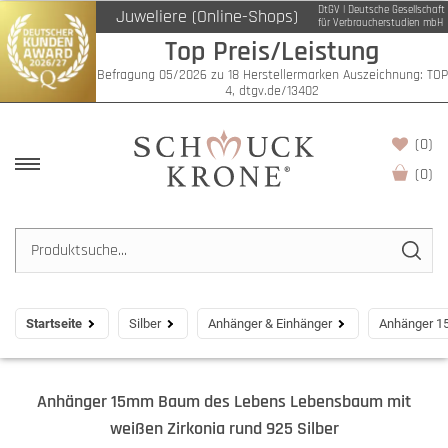
DtGV | Deutsche Gesellschaft
Juweliere (Online-Shops)
für Verbraucherstudien mbH
Top Preis/Leistung
Befragung 05/2026 zu 18 Herstellermarken Auszeichnung: TOP
4, dtgv.de/13402
(0)
(
0
)
Startseite
Silber
Anhänger & Einhänger
Anhänger 1
Anhänger 15mm Baum des Lebens Lebensbaum mit
weißen Zirkonia rund 925 Silber