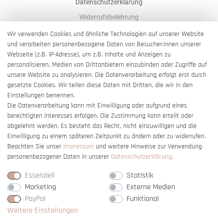
Datenschutzerklärung
Widerrufsbelehrung
AGB
Wir verwenden Cookies und ähnliche Technologien auf unserer Website
und verarbeiten personenbezogene Daten von Besucher:innen unserer
Impressum
Webseite (z.B. IP-Adresse), um z.B. Inhalte und Anzeigen zu
Barrierefreiheitserklärung
personalisieren, Medien von Drittanbietern einzubinden oder Zugriffe auf
unsere Website zu analysieren. Die Datenverarbeitung erfolgt erst durch
gesetzte Cookies. Wir teilen diese Daten mit Dritten, die wir in den
Einstellungen benennen.
Die Datenverarbeitung kann mit Einwilligung oder aufgrund eines
berechtigten Interesses erfolgen. Die Zustimmung kann erteilt oder
Vertrag widerrufen
abgelehnt werden. Es besteht das Recht, nicht einzuwilligen und die
Einwilligung zu einem späteren Zeitpunkt zu ändern oder zu widerrufen.
Beachten Sie unser
Impressum
und weitere Hinweise zur Verwendung
personenbezogener Daten in unserer
Daten­schutz­erklärung
.
Essenziell
Statistik
Marketing
Externe Medien
PayPal
Funktional
Weitere Einstellungen