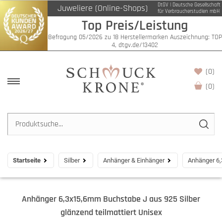
DtGV | Deutsche Gesellschaft
Juweliere (Online-Shops)
für Verbraucherstudien mbH
Top Preis/Leistung
Befragung 05/2026 zu 18 Herstellermarken Auszeichnung: TOP
4, dtgv.de/13402
(0)
(
0
)
Startseite
Silber
Anhänger & Einhänger
Anhänger 6,
Anhänger 6,3x15,6mm Buchstabe J aus 925 Silber
glänzend teilmattiert Unisex