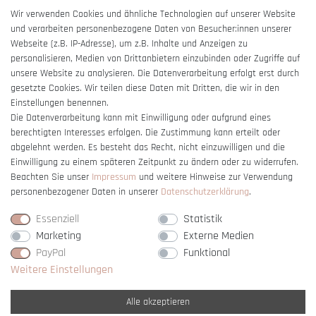
AGB
Wir verwenden Cookies und ähnliche Technologien auf unserer Website
und verarbeiten personenbezogene Daten von Besucher:innen unserer
Impressum
Webseite (z.B. IP-Adresse), um z.B. Inhalte und Anzeigen zu
Barrierefreiheitserklärung
personalisieren, Medien von Drittanbietern einzubinden oder Zugriffe auf
unsere Website zu analysieren. Die Datenverarbeitung erfolgt erst durch
gesetzte Cookies. Wir teilen diese Daten mit Dritten, die wir in den
Einstellungen benennen.
Die Datenverarbeitung kann mit Einwilligung oder aufgrund eines
berechtigten Interesses erfolgen. Die Zustimmung kann erteilt oder
Vertrag widerrufen
abgelehnt werden. Es besteht das Recht, nicht einzuwilligen und die
Einwilligung zu einem späteren Zeitpunkt zu ändern oder zu widerrufen.
Beachten Sie unser
Impressum
und weitere Hinweise zur Verwendung
personenbezogener Daten in unserer
Daten­schutz­erklärung
.
Essenziell
Statistik
Marketing
Externe Medien
PayPal
Funktional
Weitere Einstellungen
Alle akzeptieren