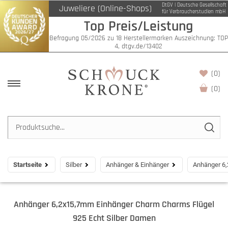
DtGV | Deutsche Gesellschaft
Juweliere (Online-Shops)
für Verbraucherstudien mbH
Top Preis/Leistung
Befragung 05/2026 zu 18 Herstellermarken Auszeichnung: TOP
4, dtgv.de/13402
(0)
(
0
)
Startseite
Silber
Anhänger & Einhänger
Anhänger 6,
Anhänger 6,2x15,7mm Einhänger Charm Charms Flügel
925 Echt Silber Damen