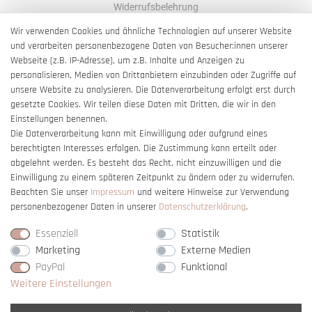
Widerrufsbelehrung
AGB
Wir verwenden Cookies und ähnliche Technologien auf unserer Website
und verarbeiten personenbezogene Daten von Besucher:innen unserer
Impressum
Webseite (z.B. IP-Adresse), um z.B. Inhalte und Anzeigen zu
Barrierefreiheitserklärung
personalisieren, Medien von Drittanbietern einzubinden oder Zugriffe auf
unsere Website zu analysieren. Die Datenverarbeitung erfolgt erst durch
gesetzte Cookies. Wir teilen diese Daten mit Dritten, die wir in den
Einstellungen benennen.
Die Datenverarbeitung kann mit Einwilligung oder aufgrund eines
berechtigten Interesses erfolgen. Die Zustimmung kann erteilt oder
Vertrag widerrufen
abgelehnt werden. Es besteht das Recht, nicht einzuwilligen und die
Einwilligung zu einem späteren Zeitpunkt zu ändern oder zu widerrufen.
Beachten Sie unser
Impressum
und weitere Hinweise zur Verwendung
personenbezogener Daten in unserer
Daten­schutz­erklärung
.
Essenziell
Statistik
Marketing
Externe Medien
PayPal
Funktional
Weitere Einstellungen