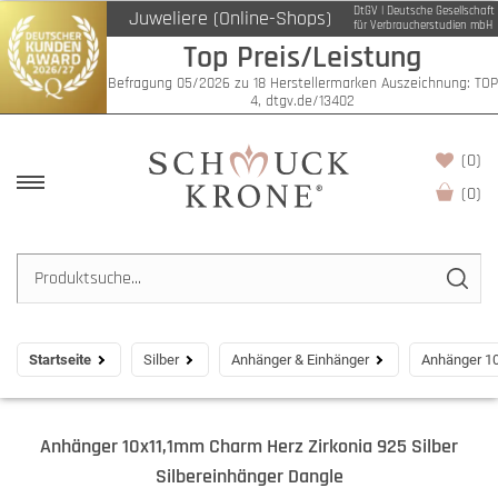
DtGV | Deutsche Gesellschaft
Juweliere (Online-Shops)
für Verbraucherstudien mbH
Top Preis/Leistung
Befragung 05/2026 zu 18 Herstellermarken Auszeichnung: TOP
4, dtgv.de/13402
(0)
(
0
)
Startseite
Silber
Anhänger & Einhänger
Anhänger 10
Anhänger 10x11,1mm Charm Herz Zirkonia 925 Silber
Silbereinhänger Dangle