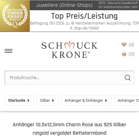
DtGV | Deutsche Gesellschaft
Juweliere (Online-Shops)
für Verbraucherstudien mbH
Top Preis/Leistung
Befragung 05/2026 zu 18 Herstellermarken Auszeichnung: TOP
4, dtgv.de/13402
(0)
(
0
)
Startseite
Silber
Anhänger & Einhänger
Anhänger 10
Anhänger 10,5x12,5mm Charm Rose aus 925 Silber
rotgold vergoldet Bettelarmband