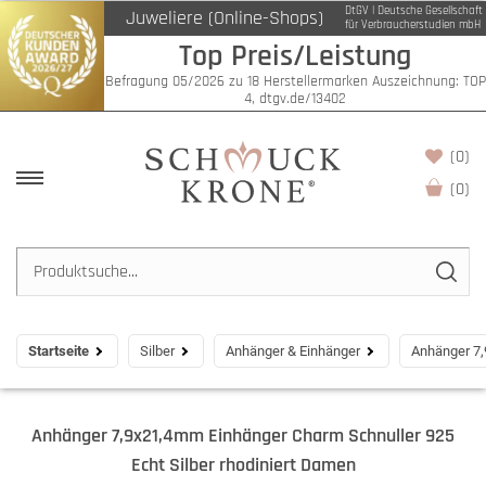
DtGV | Deutsche Gesellschaft
Juweliere (Online-Shops)
für Verbraucherstudien mbH
Top Preis/Leistung
Befragung 05/2026 zu 18 Herstellermarken Auszeichnung: TOP
4, dtgv.de/13402
(0)
(
0
)
Startseite
Silber
Anhänger & Einhänger
Anhänger 7,
Anhänger 7,9x21,4mm Einhänger Charm Schnuller 925
Echt Silber rhodiniert Damen