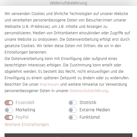
Widerrufsbelehrung
AGB
Wir verwenden Cookies und ähnliche Technologien auf unserer Website
und verarbeiten personenbezogene Daten von Besucher:innen unserer
Impressum
Webseite (z.B. IP-Adresse), um z.B. Inhalte und Anzeigen zu
Barrierefreiheitserklärung
personalisieren, Medien von Drittanbietern einzubinden oder Zugriffe auf
unsere Website zu analysieren. Die Datenverarbeitung erfolgt erst durch
gesetzte Cookies. Wir teilen diese Daten mit Dritten, die wir in den
Einstellungen benennen.
Die Datenverarbeitung kann mit Einwilligung oder aufgrund eines
berechtigten Interesses erfolgen. Die Zustimmung kann erteilt oder
Vertrag widerrufen
abgelehnt werden. Es besteht das Recht, nicht einzuwilligen und die
Einwilligung zu einem späteren Zeitpunkt zu ändern oder zu widerrufen.
Beachten Sie unser
Impressum
und weitere Hinweise zur Verwendung
personenbezogener Daten in unserer
Daten­schutz­erklärung
.
Essenziell
Statistik
Marketing
Externe Medien
PayPal
Funktional
Weitere Einstellungen