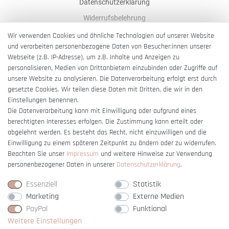
Datenschutzerklärung
Widerrufsbelehrung
AGB
Wir verwenden Cookies und ähnliche Technologien auf unserer Website
und verarbeiten personenbezogene Daten von Besucher:innen unserer
Impressum
Webseite (z.B. IP-Adresse), um z.B. Inhalte und Anzeigen zu
Barrierefreiheitserklärung
personalisieren, Medien von Drittanbietern einzubinden oder Zugriffe auf
unsere Website zu analysieren. Die Datenverarbeitung erfolgt erst durch
gesetzte Cookies. Wir teilen diese Daten mit Dritten, die wir in den
Einstellungen benennen.
Die Datenverarbeitung kann mit Einwilligung oder aufgrund eines
berechtigten Interesses erfolgen. Die Zustimmung kann erteilt oder
Vertrag widerrufen
abgelehnt werden. Es besteht das Recht, nicht einzuwilligen und die
Einwilligung zu einem späteren Zeitpunkt zu ändern oder zu widerrufen.
Beachten Sie unser
Impressum
und weitere Hinweise zur Verwendung
personenbezogener Daten in unserer
Daten­schutz­erklärung
.
Essenziell
Statistik
Marketing
Externe Medien
PayPal
Funktional
Weitere Einstellungen