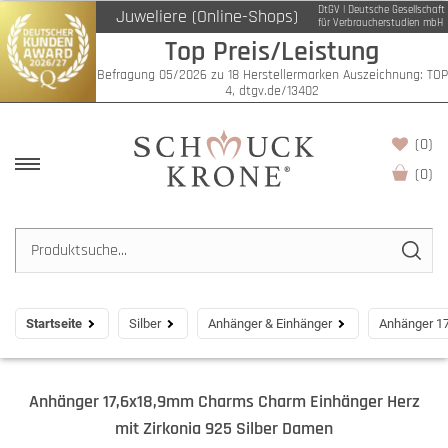
DtGV | Deutsche Gesellschaft
Juweliere (Online-Shops)
für Verbraucherstudien mbH
Top Preis/Leistung
Befragung 05/2026 zu 18 Herstellermarken Auszeichnung: TOP
4, dtgv.de/13402
(0)
(
0
)
Startseite
Silber
Anhänger & Einhänger
Anhänger 17
Anhänger 17,6x18,9mm Charms Charm Einhänger Herz
mit Zirkonia 925 Silber Damen