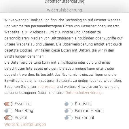
Datenschutzerklärung
Widerrufsbelehrung
AGB
Wir verwenden Cookies und ähnliche Technologien auf unserer Website
und verarbeiten personenbezogene Daten von Besucher:innen unserer
Impressum
Webseite (z.B. IP-Adresse), um z.B. Inhalte und Anzeigen zu
Barrierefreiheitserklärung
personalisieren, Medien von Drittanbietern einzubinden oder Zugriffe auf
unsere Website zu analysieren. Die Datenverarbeitung erfolgt erst durch
gesetzte Cookies. Wir teilen diese Daten mit Dritten, die wir in den
Einstellungen benennen.
Die Datenverarbeitung kann mit Einwilligung oder aufgrund eines
berechtigten Interesses erfolgen. Die Zustimmung kann erteilt oder
Vertrag widerrufen
abgelehnt werden. Es besteht das Recht, nicht einzuwilligen und die
Einwilligung zu einem späteren Zeitpunkt zu ändern oder zu widerrufen.
Beachten Sie unser
Impressum
und weitere Hinweise zur Verwendung
personenbezogener Daten in unserer
Daten­schutz­erklärung
.
Essenziell
Statistik
Marketing
Externe Medien
PayPal
Funktional
Weitere Einstellungen