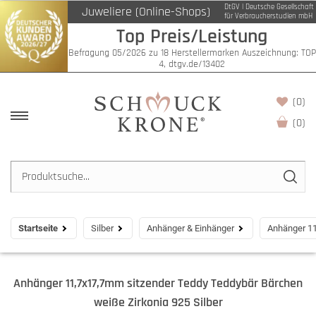
DtGV | Deutsche Gesellschaft
Juweliere (Online-Shops)
für Verbraucherstudien mbH
Top Preis/Leistung
Befragung 05/2026 zu 18 Herstellermarken Auszeichnung: TOP
4, dtgv.de/13402
(0)
(
0
)
Startseite
Silber
Anhänger & Einhänger
Anhänger 11
Anhänger 11,7x17,7mm sitzender Teddy Teddybär Bärchen
weiße Zirkonia 925 Silber