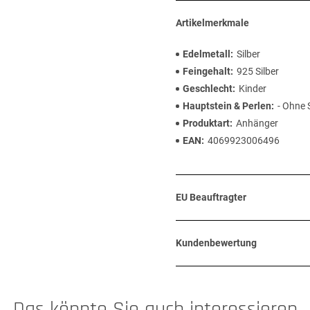
Artikelmerkmale
Edelmetall
Silber
Feingehalt
925 Silber
Geschlecht
Kinder
Hauptstein & Perlen
- Ohne 
Produktart
Anhänger
EAN
4069923006496
EU Beauftragter
Kundenbewertung
Das könnte Sie auch interessieren