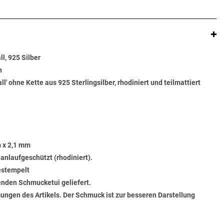
l, 925 Silber
n
l' ohne Kette aus 925 Sterlingsilber, rhodiniert und teilmattiert
 x 2,1 mm
 anlaufgeschützt (rhodiniert).
gestempelt
senden Schmucketui geliefert.
ungen des Artikels. Der Schmuck ist zur besseren Darstellung