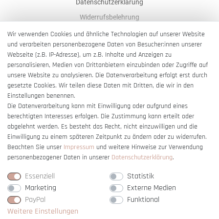
Datenschutzerklärung
Widerrufsbelehrung
AGB
Wir verwenden Cookies und ähnliche Technologien auf unserer Website
und verarbeiten personenbezogene Daten von Besucher:innen unserer
Impressum
Webseite (z.B. IP-Adresse), um z.B. Inhalte und Anzeigen zu
Barrierefreiheitserklärung
personalisieren, Medien von Drittanbietern einzubinden oder Zugriffe auf
unsere Website zu analysieren. Die Datenverarbeitung erfolgt erst durch
gesetzte Cookies. Wir teilen diese Daten mit Dritten, die wir in den
Einstellungen benennen.
Die Datenverarbeitung kann mit Einwilligung oder aufgrund eines
berechtigten Interesses erfolgen. Die Zustimmung kann erteilt oder
Vertrag widerrufen
abgelehnt werden. Es besteht das Recht, nicht einzuwilligen und die
Einwilligung zu einem späteren Zeitpunkt zu ändern oder zu widerrufen.
Beachten Sie unser
Impressum
und weitere Hinweise zur Verwendung
personenbezogener Daten in unserer
Daten­schutz­erklärung
.
Essenziell
Statistik
Marketing
Externe Medien
PayPal
Funktional
Weitere Einstellungen