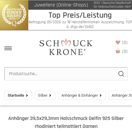
DtGV | Deutsche Gesellschaft
Juweliere (Online-Shops)
für Verbraucherstudien mbH
Top Preis/Leistung
Befragung 05/2026 zu 18 Herstellermarken Auszeichnung: TOP
4, dtgv.de/13402
(0)
(
0
)
Startseite
Silber
Anhänger & Einhänger
Anhänger 39
Anhänger 39,5x29,3mm Halsschmuck Delfin 925 Silber
rhodiniert teilmattiert Damen