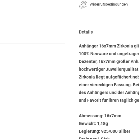
Widerrufsbedingungen
Details
Anhänger 16x7mm Zirkonia gl
100% Neuware und ungetrage
Dezenter, 16x7mm großer Anhäng
hochwertiger Juwelierqualität
Zirkonia liegt aufgefächert n
einer viereckigen Fassung. Be
des Anhängers und der Anhäng
und Favorit für ihren täglich 
Abmessung:
16x7mm
Gewicht:
1,18g
Legierung:
925/000 Silber