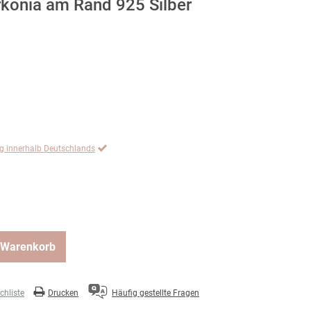
rkonia am Rand 925 Silber
ng innerhalb Deutschlands
 Warenkorb
hliste
Drucken
Häufig gestellte Fragen