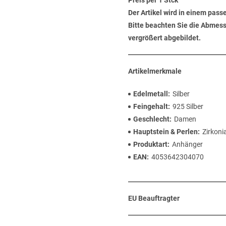
Preis per 1 Stck
Der Artikel wird in einem pas
Bitte beachten Sie die Abmess
vergrößert abgebildet.
Artikelmerkmale
Edelmetall
Silber
Feingehalt
925 Silber
Geschlecht
Damen
Hauptstein & Perlen
Zirkoni
Produktart
Anhänger
EAN
4053642304070
EU Beauftragter