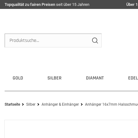
Topqualität zu fairen Preisen
seit über 15 Jahren
Über 1
GOLD
SILBER
DIAMANT
EDEL
Startseite
Silber
Anhänger & Einhänger
Anhänger 16x7mm Halsschmuck