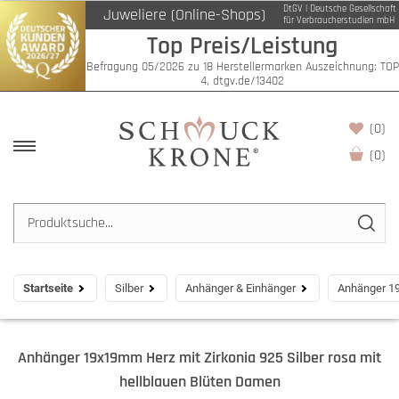
DtGV | Deutsche Gesellschaft
Juweliere (Online-Shops)
für Verbraucherstudien mbH
Top Preis/Leistung
Befragung 05/2026 zu 18 Herstellermarken Auszeichnung: TOP
4, dtgv.de/13402
(0)
(
0
)
Startseite
Silber
Anhänger & Einhänger
Anhänger 19
Anhänger 19x19mm Herz mit Zirkonia 925 Silber rosa mit
hellblauen Blüten Damen