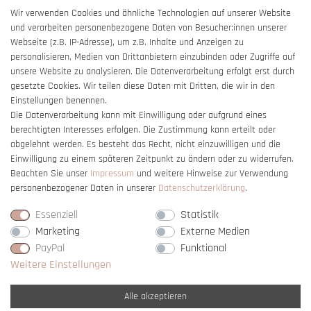
AGB
Wir verwenden Cookies und ähnliche Technologien auf unserer Website
und verarbeiten personenbezogene Daten von Besucher:innen unserer
Impressum
Webseite (z.B. IP-Adresse), um z.B. Inhalte und Anzeigen zu
Barrierefreiheitserklärung
personalisieren, Medien von Drittanbietern einzubinden oder Zugriffe auf
unsere Website zu analysieren. Die Datenverarbeitung erfolgt erst durch
gesetzte Cookies. Wir teilen diese Daten mit Dritten, die wir in den
Einstellungen benennen.
Die Datenverarbeitung kann mit Einwilligung oder aufgrund eines
berechtigten Interesses erfolgen. Die Zustimmung kann erteilt oder
Vertrag widerrufen
abgelehnt werden. Es besteht das Recht, nicht einzuwilligen und die
Einwilligung zu einem späteren Zeitpunkt zu ändern oder zu widerrufen.
Beachten Sie unser
Impressum
und weitere Hinweise zur Verwendung
personenbezogener Daten in unserer
Daten­schutz­erklärung
.
Essenziell
Statistik
Marketing
Externe Medien
PayPal
Funktional
Weitere Einstellungen
Alle akzeptieren