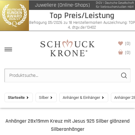
DtGV | Deutsche Gesellschaft
Juweliere (Online-Shops)
für Verbraucherstudien mbH
Top Preis/Leistung
Befragung 05/2026 zu 18 Herstellermarken Auszeichnung: TOP
4, dtgv.de/13402
(0)
(
0
)
Startseite
Silber
Anhänger & Einhänger
Anhänger 28
Anhänger 28x19mm Kreuz mit Jesus 925 Silber glänzend
Silberanhänger