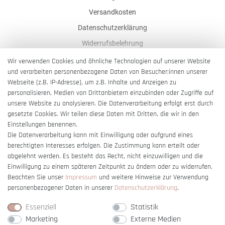
Versandkosten
Datenschutzerklärung
Widerrufsbelehrung
AGB
Wir verwenden Cookies und ähnliche Technologien auf unserer Website
und verarbeiten personenbezogene Daten von Besucher:innen unserer
Impressum
Webseite (z.B. IP-Adresse), um z.B. Inhalte und Anzeigen zu
Barrierefreiheitserklärung
personalisieren, Medien von Drittanbietern einzubinden oder Zugriffe auf
unsere Website zu analysieren. Die Datenverarbeitung erfolgt erst durch
gesetzte Cookies. Wir teilen diese Daten mit Dritten, die wir in den
Einstellungen benennen.
Die Datenverarbeitung kann mit Einwilligung oder aufgrund eines
berechtigten Interesses erfolgen. Die Zustimmung kann erteilt oder
Vertrag widerrufen
abgelehnt werden. Es besteht das Recht, nicht einzuwilligen und die
Einwilligung zu einem späteren Zeitpunkt zu ändern oder zu widerrufen.
Beachten Sie unser
Impressum
und weitere Hinweise zur Verwendung
personenbezogener Daten in unserer
Daten­schutz­erklärung
.
Essenziell
Statistik
Marketing
Externe Medien