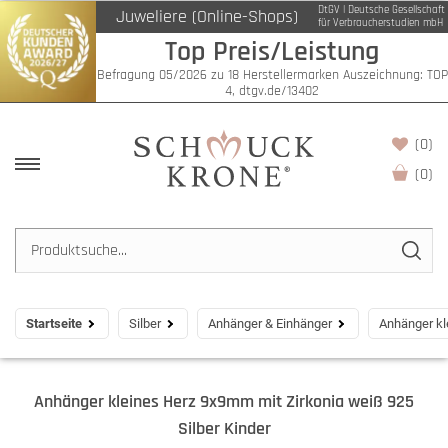
DtGV | Deutsche Gesellschaft
Juweliere (Online-Shops)
für Verbraucherstudien mbH
Top Preis/Leistung
Befragung 05/2026 zu 18 Herstellermarken Auszeichnung: TOP
4, dtgv.de/13402
(0)
(
0
)
Startseite
Silber
Anhänger & Einhänger
Anhänger kl
Anhänger kleines Herz 9x9mm mit Zirkonia weiß 925
Silber Kinder