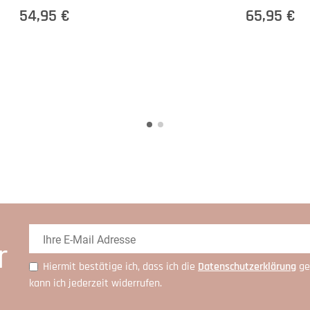
54,95 €
65,95 €
r
Hiermit bestätige ich, dass ich die
Daten­schutz­erklärung
ge
kann ich jederzeit widerrufen.