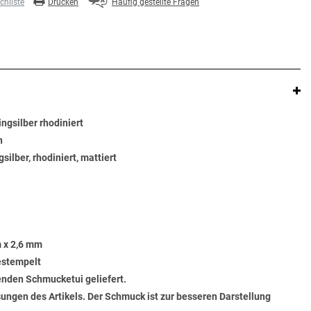
hliste
Drucken
Häufig gestellte Fragen
ngsilber rhodiniert
n
silber, rhodiniert, mattiert
 x 2,6 mm
gestempelt
senden Schmucketui geliefert.
ungen des Artikels. Der Schmuck ist zur besseren Darstellung