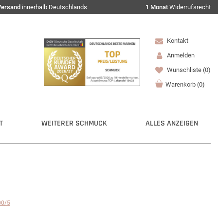
Versand
innerhalb Deutschlands
1 Monat
Widerrufsrecht
Kontakt
Anmelden
Wunschliste
(0)
Warenkorb
(
0
)
T
WEITERER SCHMUCK
ALLES ANZEIGEN
00/5