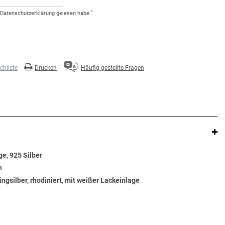
*
Daten­schutz­erklärung
gelesen habe.
hliste
Drucken
Häufig gestellte Fragen
e, 925 Silber
n
ingsilber, rhodiniert, mit weißer Lackeinlage