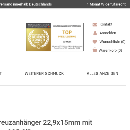
Versand
innerhalb Deutschlands
1 Monat
Widerrufsrecht
Kontakt
Anmelden
Wunschliste
(0)
Warenkorb
(
0
)
T
WEITERER SCHMUCK
ALLES ANZEIGEN
Kreuzanhänger 22,9x15mm mit