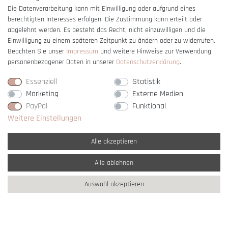
Die Datenverarbeitung kann mit Einwilligung oder aufgrund eines
berechtigten Interesses erfolgen. Die Zustimmung kann erteilt oder
Vertrag widerrufen
abgelehnt werden. Es besteht das Recht, nicht einzuwilligen und die
Einwilligung zu einem späteren Zeitpunkt zu ändern oder zu widerrufen.
Beachten Sie unser
Impressum
und weitere Hinweise zur Verwendung
personenbezogener Daten in unserer
Daten­schutz­erklärung
.
Essenziell
Statistik
Marketing
Externe Medien
PayPal
Funktional
Weitere Einstellungen
Alle akzeptieren
Alle ablehnen
* Alle Preise verstehen sich inkl. gesetzl. MwSt. und
zzgl. Versandkosten
Auswahl akzeptieren
** Nur innerhalb Deutschlands
© copyright 2007-2026 Schmuck Krone / Alle
Rechte vorbehalten / powered by
createyourtemplate