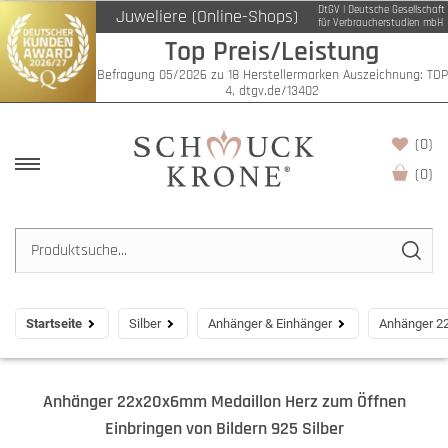
DtGV | Deutsche Gesellschaft
Juweliere (Online-Shops)
für Verbraucherstudien mbH
Top Preis/Leistung
Befragung 05/2026 zu 18 Herstellermarken Auszeichnung: TOP
4, dtgv.de/13402
(0)
(
0
)
Startseite
Silber
Anhänger & Einhänger
Anhänger 22
Anhänger 22x20x6mm Medaillon Herz zum Öffnen
Einbringen von Bildern 925 Silber