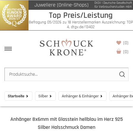
DtGV | Deutsche Gesellschaft
Juweliere (Online-Shops)
für Verbraucherstudien mbH
Top Preis/Leistung
Befragung 05/2026 zu 18 Herstellermarken Auszeichnung: TOP
4, dtgv.de/13402
(0)
(
0
)
Startseite
Silber
Anhänger & Einhänger
Anhänger 8x
Anhänger 8x6mm mit Glasstein hellblau im Herz 925
Silber Halsschmuck Damen