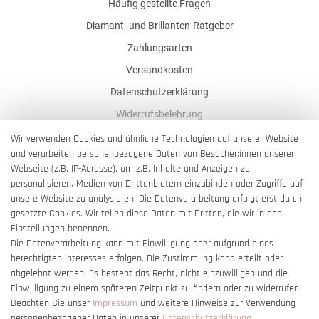
Häufig gestellte Fragen
Diamant- und Brillanten-Ratgeber
Zahlungsarten
Versandkosten
Datenschutzerklärung
Widerrufsbelehrung
AGB
Wir verwenden Cookies und ähnliche Technologien auf unserer Website
und verarbeiten personenbezogene Daten von Besucher:innen unserer
Impressum
Webseite (z.B. IP-Adresse), um z.B. Inhalte und Anzeigen zu
Barrierefreiheitserklärung
personalisieren, Medien von Drittanbietern einzubinden oder Zugriffe auf
unsere Website zu analysieren. Die Datenverarbeitung erfolgt erst durch
gesetzte Cookies. Wir teilen diese Daten mit Dritten, die wir in den
Einstellungen benennen.
Die Datenverarbeitung kann mit Einwilligung oder aufgrund eines
berechtigten Interesses erfolgen. Die Zustimmung kann erteilt oder
Vertrag widerrufen
abgelehnt werden. Es besteht das Recht, nicht einzuwilligen und die
Einwilligung zu einem späteren Zeitpunkt zu ändern oder zu widerrufen.
Beachten Sie unser
Impressum
und weitere Hinweise zur Verwendung
personenbezogener Daten in unserer
Daten­schutz­erklärung
.