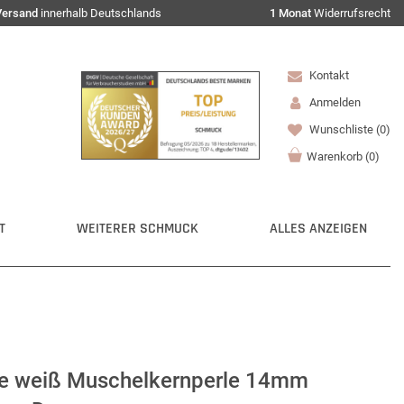
Versand
innerhalb Deutschlands
1 Monat
Widerrufsrecht
Kontakt
Anmelden
Wunschliste
(0)
Warenkorb
(
0
)
T
WEITERER SCHMUCK
ALLES ANZEIGEN
le weiß Muschelkernperle 14mm