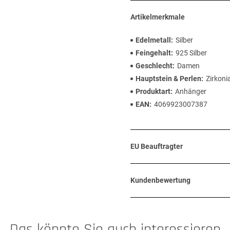
Artikelmerkmale
Edelmetall
Silber
Feingehalt
925 Silber
Geschlecht
Damen
Hauptstein & Perlen
Zirkoni
Produktart
Anhänger
EAN
4069923007387
EU Beauftragter
Kundenbewertung
Das könnte Sie auch interessieren