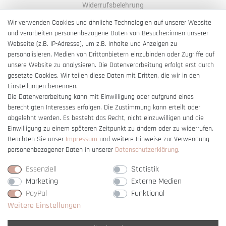
Widerrufsbelehrung
AGB
Wir verwenden Cookies und ähnliche Technologien auf unserer Website
und verarbeiten personenbezogene Daten von Besucher:innen unserer
Impressum
Webseite (z.B. IP-Adresse), um z.B. Inhalte und Anzeigen zu
Barrierefreiheitserklärung
personalisieren, Medien von Drittanbietern einzubinden oder Zugriffe auf
unsere Website zu analysieren. Die Datenverarbeitung erfolgt erst durch
gesetzte Cookies. Wir teilen diese Daten mit Dritten, die wir in den
Einstellungen benennen.
Die Datenverarbeitung kann mit Einwilligung oder aufgrund eines
berechtigten Interesses erfolgen. Die Zustimmung kann erteilt oder
Vertrag widerrufen
abgelehnt werden. Es besteht das Recht, nicht einzuwilligen und die
Einwilligung zu einem späteren Zeitpunkt zu ändern oder zu widerrufen.
Beachten Sie unser
Impressum
und weitere Hinweise zur Verwendung
personenbezogener Daten in unserer
Daten­schutz­erklärung
.
Essenziell
Statistik
Marketing
Externe Medien
PayPal
Funktional
Weitere Einstellungen