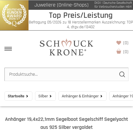
DtGV | Deutsche Gesellschaft
Juweliere (Online-Shops)
für Verbraucherstudien mbH
Top Preis/Leistung
Befragung 05/2026 zu 18 Herstellermarken Auszeichnung: TOP
4, dtgv.de/13402
(0)
(
0
)
Startseite
Silber
Anhänger & Einhänger
Anhänger 19
Anhänger 19,4x22,1mm Segelboot Segelschiff Segelyacht
aus 925 Silber vergoldet