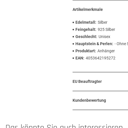
Artikelmerkmale
Edelmetall
Silber
Feingehalt
925 Silber
Geschlecht
Unisex
Hauptstein & Perlen
- Ohne 
Produktart
Anhänger
EAN
4053642195272
EU Beauftragter
Kundenbewertung
Das könnte Sie auch interessieren