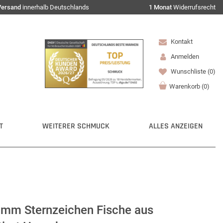
Versand
innerhalb Deutschlands
1 Monat
Widerrufsrecht
Kontakt
Anmelden
Wunschliste
(0)
Warenkorb
(
0
)
T
WEITERER SCHMUCK
ALLES ANZEIGEN
mm Sternzeichen Fische aus