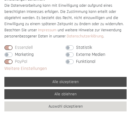
Die Datenverarbeitung kann mit Einwilligung oder aufgrund eines
berechtigten Interesses erfolgen. Die Zustimmung kann erteilt oder
Vertrag widerrufen
abgelehnt werden. Es besteht das Recht, nicht einzuwilligen und die
Einwilligung zu einem späteren Zeitpunkt zu ändern oder zu widerrufen.
Beachten Sie unser
Impressum
und weitere Hinweise zur Verwendung
personenbezogener Daten in unserer
Daten­schutz­erklärung
.
Essenziell
Statistik
Marketing
Externe Medien
PayPal
Funktional
Weitere Einstellungen
Alle akzeptieren
Alle ablehnen
* Alle Preise verstehen sich inkl. gesetzl. MwSt. und
zzgl. Versandkosten
Auswahl akzeptieren
** Nur innerhalb Deutschlands
© copyright 2007-2026 Schmuck Krone / Alle
Rechte vorbehalten / powered by
createyourtemplate