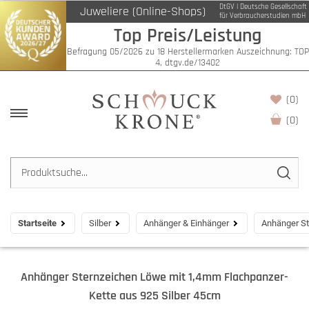
DtGV | Deutsche Gesellschaft
Juweliere (Online-Shops)
für Verbraucherstudien mbH
Top Preis/Leistung
Befragung 05/2026 zu 18 Herstellermarken Auszeichnung: TOP
4, dtgv.de/13402
(0)
(
0
)
Startseite
Silber
Anhänger & Einhänger
Anhänger St
Anhänger Sternzeichen Löwe mit 1,4mm Flachpanzer-
Kette aus 925 Silber 45cm