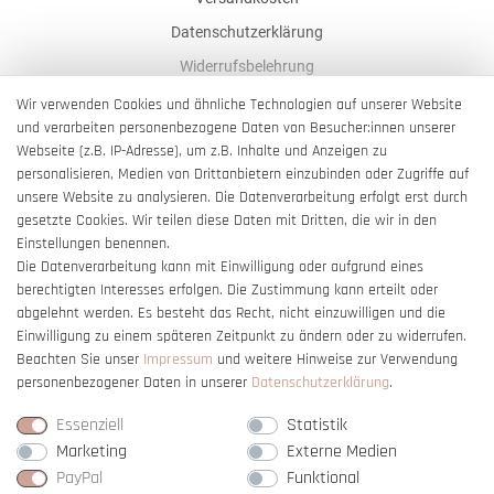
Datenschutzerklärung
Widerrufsbelehrung
AGB
Wir verwenden Cookies und ähnliche Technologien auf unserer Website
und verarbeiten personenbezogene Daten von Besucher:innen unserer
Impressum
Webseite (z.B. IP-Adresse), um z.B. Inhalte und Anzeigen zu
Barrierefreiheitserklärung
personalisieren, Medien von Drittanbietern einzubinden oder Zugriffe auf
unsere Website zu analysieren. Die Datenverarbeitung erfolgt erst durch
gesetzte Cookies. Wir teilen diese Daten mit Dritten, die wir in den
Einstellungen benennen.
Die Datenverarbeitung kann mit Einwilligung oder aufgrund eines
berechtigten Interesses erfolgen. Die Zustimmung kann erteilt oder
Vertrag widerrufen
abgelehnt werden. Es besteht das Recht, nicht einzuwilligen und die
Einwilligung zu einem späteren Zeitpunkt zu ändern oder zu widerrufen.
Beachten Sie unser
Impressum
und weitere Hinweise zur Verwendung
personenbezogener Daten in unserer
Daten­schutz­erklärung
.
Essenziell
Statistik
Marketing
Externe Medien
PayPal
Funktional