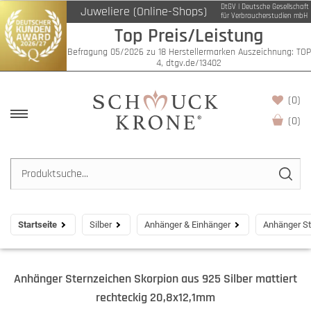
DtGV | Deutsche Gesellschaft
Juweliere (Online-Shops)
für Verbraucherstudien mbH
Top Preis/Leistung
Befragung 05/2026 zu 18 Herstellermarken Auszeichnung: TOP
4, dtgv.de/13402
(0)
(
0
)
Startseite
Silber
Anhänger & Einhänger
Anhänger St
Anhänger Sternzeichen Skorpion aus 925 Silber mattiert
rechteckig 20,8x12,1mm