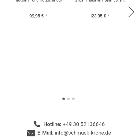
mattiert rund Halsschmuck
Silber rhodiniert teilmattiert
99,95 €
*
123,95 €
*
Hotline:
+49 30 52136646
E-Mail:
info@schmuck-krone.de