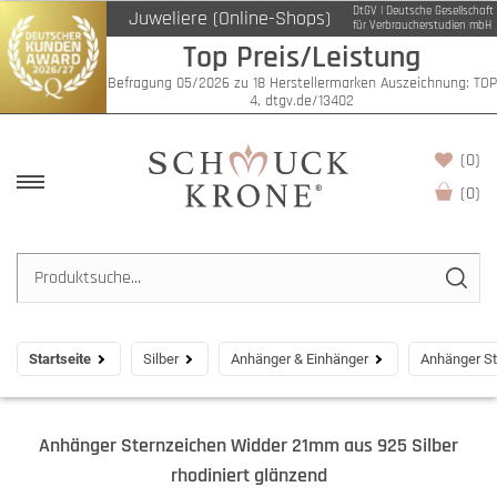
DtGV | Deutsche Gesellschaft
Juweliere (Online-Shops)
für Verbraucherstudien mbH
Top Preis/Leistung
Befragung 05/2026 zu 18 Herstellermarken Auszeichnung: TOP
4, dtgv.de/13402
(0)
(
0
)
Startseite
Silber
Anhänger & Einhänger
Anhänger St
Anhänger Sternzeichen Widder 21mm aus 925 Silber
rhodiniert glänzend