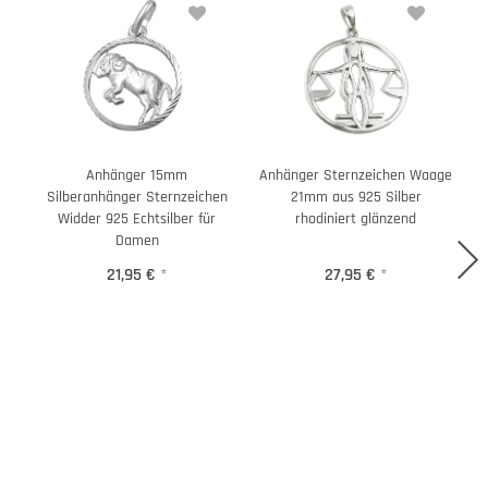
Anhänger 15mm
Anhänger Sternzeichen Waage
Silberanhänger Sternzeichen
21mm aus 925 Silber
J
Widder 925 Echtsilber für
rhodiniert glänzend
Damen
21,95 €
*
27,95 €
*