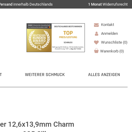
Versand
innerhalb Deutschlands
1 Monat
Widerrufsrecht
Kontakt
Anmelden
Wunschliste
(0)
Warenkorb
(
0
)
T
WEITERER SCHMUCK
ALLES ANZEIGEN
ger 12,6x13,9mm Charm