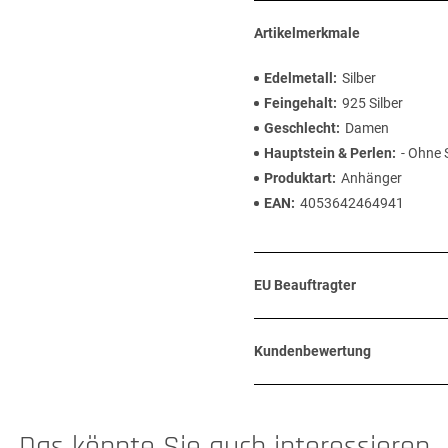
Artikelmerkmale
Edelmetall
Silber
Feingehalt
925 Silber
Geschlecht
Damen
Hauptstein & Perlen
- Ohne 
Produktart
Anhänger
EAN
4053642464941
EU Beauftragter
Kundenbewertung
Das könnte Sie auch interessieren