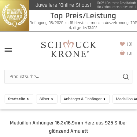
DtGV | Deutsche Gesellschaft
Juweliere (Online-Shops)
für Verbraucherstudien mbH
Top Preis/Leistung
Befragung 05/2026 zu 18 Herstellermarken Auszeichnung: TOP
4, dtgv.de/13402
(0)
(
0
)
Startseite
Silber
Anhänger & Einhänger
Medaillon A
Medaillon Anhänger 16,3x16,9mm Herz aus 925 Silber
glänzend Amulett