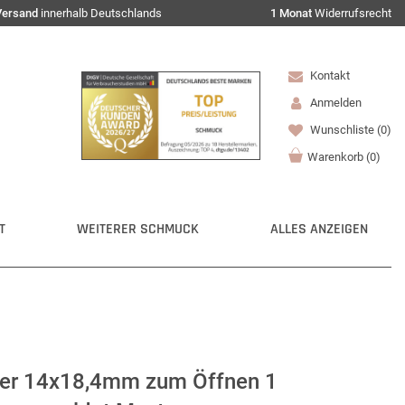
Versand
innerhalb Deutschlands
1 Monat
Widerrufsrecht
Kontakt
Anmelden
Wunschliste
(0)
Warenkorb
(
0
)
T
WEITERER SCHMUCK
ALLES ANZEIGEN
ger 14x18,4mm zum Öffnen 1