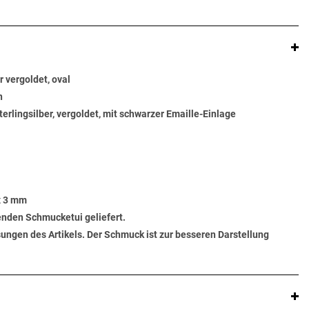
r vergoldet, oval
n
terlingsilber, vergoldet, mit schwarzer Emaille-Einlage
x 3 mm
senden Schmucketui geliefert.
ungen des Artikels. Der Schmuck ist zur besseren Darstellung