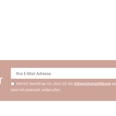
r
Hiermit bestätige ich, dass ich die
Daten­schutz­erklärung
ge
kann ich jederzeit widerrufen.