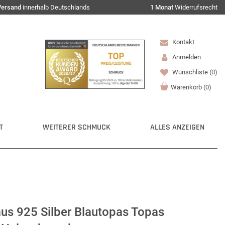
Versand
innerhalb Deutschlands
1 Monat
Widerrufsrecht
Kontakt
Anmelden
Wunschliste
(0)
Warenkorb
(
0
)
T
WEITERER SCHMUCK
ALLES ANZEIGEN
aus 925 Silber Blautopas Topas