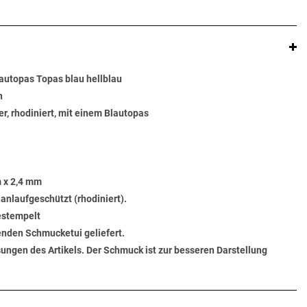
lautopas Topas blau hellblau
n
r, rhodiniert, mit einem Blautopas
 x 2,4 mm
 anlaufgeschützt (rhodiniert).
gestempelt
senden Schmucketui geliefert.
ungen des Artikels. Der Schmuck ist zur besseren Darstellung