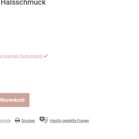
d Halsschmuck
ng innerhalb Deutschlands
 Warenkorb
hliste
Drucken
Häufig gestellte Fragen