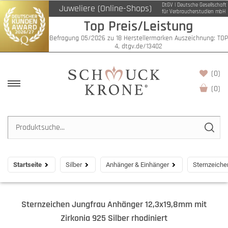
DtGV | Deutsche Gesellschaft
Juweliere (Online-Shops)
für Verbraucherstudien mbH
Top Preis/Leistung
Befragung 05/2026 zu 18 Herstellermarken Auszeichnung: TOP
4, dtgv.de/13402
(0)
(
0
)
Startseite
Silber
Anhänger & Einhänger
Sternzeiche
Sternzeichen Jungfrau Anhänger 12,3x19,8mm mit
Zirkonia 925 Silber rhodiniert