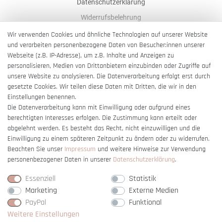
Datenschutzerklärung
Widerrufsbelehrung
AGB
Wir verwenden Cookies und ähnliche Technologien auf unserer Website
und verarbeiten personenbezogene Daten von Besucher:innen unserer
Impressum
Webseite (z.B. IP-Adresse), um z.B. Inhalte und Anzeigen zu
Barrierefreiheitserklärung
personalisieren, Medien von Drittanbietern einzubinden oder Zugriffe auf
unsere Website zu analysieren. Die Datenverarbeitung erfolgt erst durch
gesetzte Cookies. Wir teilen diese Daten mit Dritten, die wir in den
Einstellungen benennen.
Die Datenverarbeitung kann mit Einwilligung oder aufgrund eines
berechtigten Interesses erfolgen. Die Zustimmung kann erteilt oder
Vertrag widerrufen
abgelehnt werden. Es besteht das Recht, nicht einzuwilligen und die
Einwilligung zu einem späteren Zeitpunkt zu ändern oder zu widerrufen.
Beachten Sie unser
Impressum
und weitere Hinweise zur Verwendung
personenbezogener Daten in unserer
Daten­schutz­erklärung
.
Essenziell
Statistik
Marketing
Externe Medien
PayPal
Funktional
Weitere Einstellungen