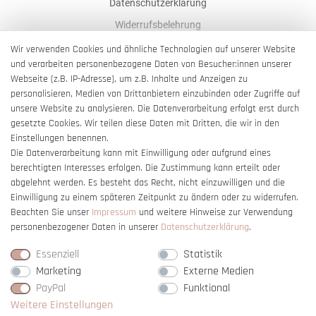
Datenschutzerklärung
Widerrufsbelehrung
AGB
Wir verwenden Cookies und ähnliche Technologien auf unserer Website
und verarbeiten personenbezogene Daten von Besucher:innen unserer
Impressum
Webseite (z.B. IP-Adresse), um z.B. Inhalte und Anzeigen zu
Barrierefreiheitserklärung
personalisieren, Medien von Drittanbietern einzubinden oder Zugriffe auf
unsere Website zu analysieren. Die Datenverarbeitung erfolgt erst durch
gesetzte Cookies. Wir teilen diese Daten mit Dritten, die wir in den
Einstellungen benennen.
Die Datenverarbeitung kann mit Einwilligung oder aufgrund eines
berechtigten Interesses erfolgen. Die Zustimmung kann erteilt oder
Vertrag widerrufen
abgelehnt werden. Es besteht das Recht, nicht einzuwilligen und die
Einwilligung zu einem späteren Zeitpunkt zu ändern oder zu widerrufen.
Beachten Sie unser
Impressum
und weitere Hinweise zur Verwendung
personenbezogener Daten in unserer
Daten­schutz­erklärung
.
Essenziell
Statistik
Marketing
Externe Medien
PayPal
Funktional
Weitere Einstellungen