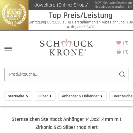
DtGV | Deutsche Gesellschaft
Juweliere (Online-Shops)
für Verbraucherstudien mbH
Top Preis/Leistung
Befragung 05/2026 zu 18 Herstellermarken Auszeichnung: TOP
4, dtgv.de/13402
(0)
(
0
)
Startseite
Silber
Anhänger & Einhänger
Sternzeiche
Sternzeichen Steinbock Anhänger 14,3x21,4mm mit
Zirkonia 925 Silber rhodiniert