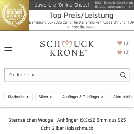
DtGV | Deutsche Gesellschaft
Juweliere (Online-Shops)
für Verbraucherstudien mbH
Top Preis/Leistung
Befragung 05/2026 zu 18 Herstellermarken Auszeichnung: TOP
4, dtgv.de/13402
(0)
(
0
)
Startseite
Silber
Anhänger & Einhänger
Sternzeiche
Sternzeichen Waage - Anhänger 19,3x22,5mm aus 925
Echt Silber Halsschmuck