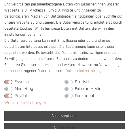
und verarbeiten personenbezogene Daten von Besucher:innen unserer
Impressum
Webseite (z.B. IP-Adresse), um z.B. Inhalte und Anzeigen zu
Barrierefreiheitserklärung
personalisieren, Medien von Drittanbietern einzubinden oder Zugriffe auf
unsere Website zu analysieren. Die Datenverarbeitung erfolgt erst durch
gesetzte Cookies. Wir teilen diese Daten mit Dritten, die wir in den
Einstellungen benennen.
Die Datenverarbeitung kann mit Einwilligung oder aufgrund eines
berechtigten Interesses erfolgen. Die Zustimmung kann erteilt oder
Vertrag widerrufen
abgelehnt werden. Es besteht das Recht, nicht einzuwilligen und die
Einwilligung zu einem späteren Zeitpunkt zu ändern oder zu widerrufen.
Beachten Sie unser
Impressum
und weitere Hinweise zur Verwendung
personenbezogener Daten in unserer
Daten­schutz­erklärung
.
Essenziell
Statistik
Marketing
Externe Medien
PayPal
Funktional
Weitere Einstellungen
Alle akzeptieren
Alle ablehnen