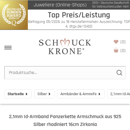
DtGV | Deutsche Gesellschaft
Juweliere (Online-Shops)
für Verbraucherstudien mbH
Top Preis/Leistung
Befragung 05/2026 zu 18 Herstellermarken Auszeichnung: TOP
4, dtgv.de/13402
(0)
(
0
)
Startseite
Silber
Armbänder & Armreife
2,1mm Id-Ar
2,1mm Id-Armband Panzerkette Armschmuck aus 925
Silber rhodiniert 16cm Zirkonia